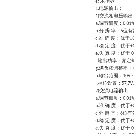
技术指标
电源输出：
1.
交流相电压输出
1)
调节细度：
a.
0.01
分 辨 率：
位有
b.
6
准 确 度：优于±
c.
稳 定 度：优于±
d.
失 真 度：优于
e.
0
输出功率：额定
f.
满负载调整率：
g.
输出范围：
h.
10V
档位设置：
i.
57.7V
交流电流输出
2)
调节细度：
a.
0.01
准 确 度：优于±
b.
分 辨 率：
位有
c.
6
稳 定 度：优于±
d.
失 真 度：优于
e.