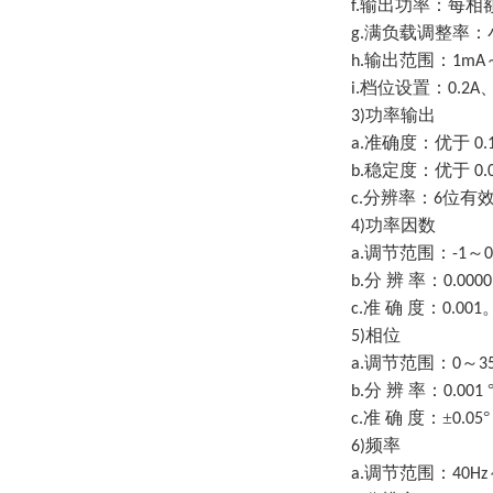
输出功率：每相
f.
满负载调整率：
g.
输出范围：
h.
1mA
档位设置：
i.
0.2A
功率输出
3)
准确度：优于
a.
0
稳定度：优于
b.
0.
分辨率：
位有
c.
6
功率因数
4)
调节范围：
～
a.
-1
0
分 辨 率：
b.
0.0000
准 确 度：
c.
0.001
相位
5)
调节范围：
～
a.
0
3
分 辨 率：
b.
0.001
准 确 度：±
°
c.
0.05
频率
6)
调节范围：
a.
40Hz