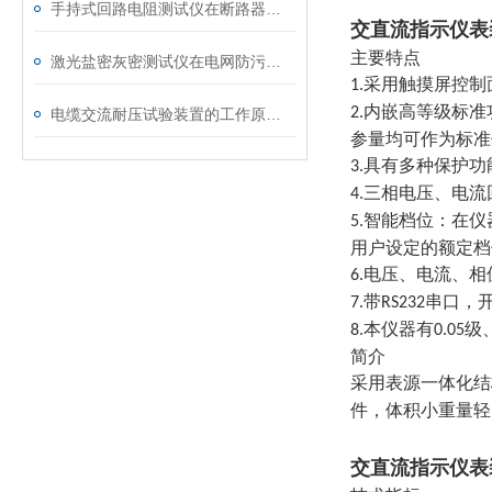
手持式回路电阻测试仪在断路器导电回路体检中的应用
交直流指示仪表
主要特点
激光盐密灰密测试仪在电网防污闪工作中的实际应用与预警价值
采用触摸屏控制
1.
内嵌高等级标准
2.
电缆交流耐压试验装置的工作原理：串联谐振与变频技术
参量均可作为标准
具有多种保护功
3.
三相电压、电流
4.
智能档位：在仪
5.
用户设定的额定档
电压、电流、相
6.
带
串口，
7.
RS232
本仪器有
级
8.
0.05
简介
采用表源一体化结
件，体积小重量轻
交直流指示仪表