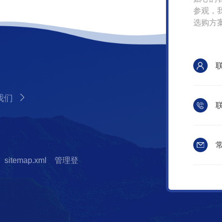
参观，
选购方
我们
联
常
sitemap.xml
管理登