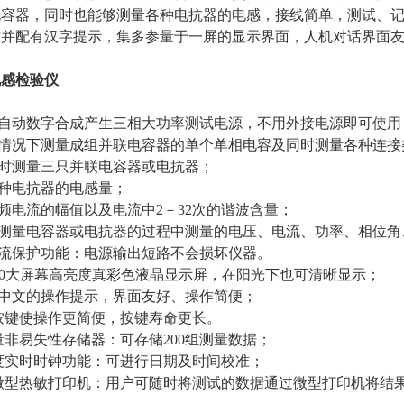
电容器，同时也能够测量各种电抗器的电感，接线简单，测试、
作并配有汉字提示，集多参量于一屏的显示界面，人机对话界面
电感检验仪
，自动数字合成产生三相大功率测试电源，不用外接电源即可使用
线情况下测量成组并联电容器的单个单相电容及同时测量各种连
同时测量三只并联电容器或电抗器；
各种电抗器的电感量；
工频电流的幅值以及电流中2－32次的谐波含量；
在测量电容器或电抗器的过程中测量的电压、电流、功率、相位
过流保护功能：电源输出短路不会损坏仪器。
×480大屏幕高亮度真彩色液晶显示屏，在阳光下也可清晰显示；
全中文的操作提示，界面友好、操作简便；
摸按键使操作更简便，按键寿命更长。
容量非易失性存储器：可存储200组测量数据；
精度实时时钟功能：可进行日期及时间校准；
速微型热敏打印机：用户可随时将测试的数据通过微型打印机将结