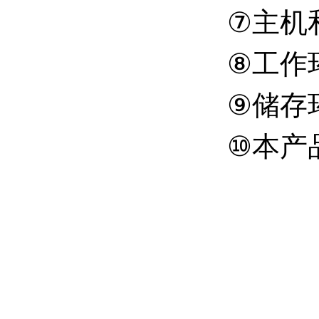
⑦主机和
⑧工作环
⑨储存环
⑩本产品