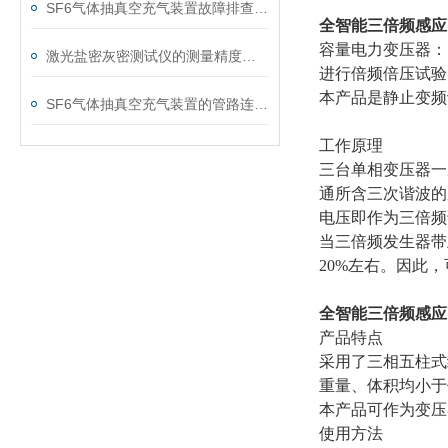
SF6气体抽真空充气装置故障排查：真空度不达标、充气速度慢的常见原因
全智能三倍频感应
容量电力变压器：
激光盐密灰密测试仪的测量精度受哪些环境因素影响？
进行倍频倍压试验
本产品是静止变频
SF6气体抽真空充气装置的管路连接与密封性检测实用技巧
工作原理
三台单相变压器一
通所含三次谐波的
电压即作为三倍频
当三倍频发生器带
20%左右。因此
全智能三倍频感应
产品特点
采用了三相五柱式
重量、体积均小于
本产品可作为变压
使用方法