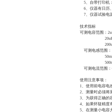
5、自带打印机：
6、仪器有日历
7、仪器试验电
技术指标
可测电容范围：2uF～
20uF～200 
200uF～200
可测电感范围：5mH
50mH～500
500mH～5 
可测电流范围：0.
使用注意事项：
1、使用前电容电
2、测量时必须将
3、为获得正确的
4、如果怀疑精度
5、在测量小电容