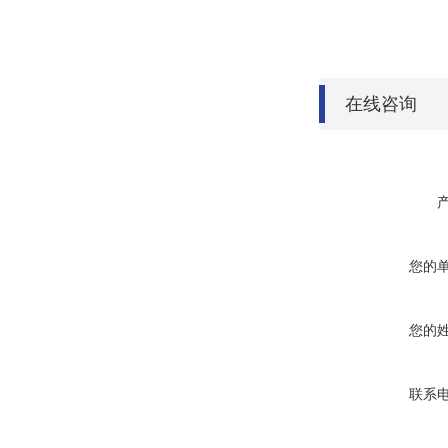
在线咨询
您的
您的
联系