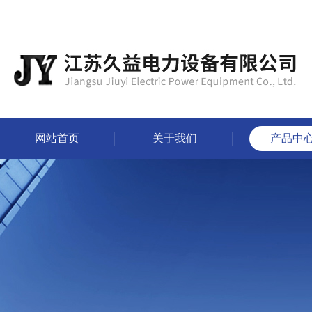
网站首页
关于我们
产品中