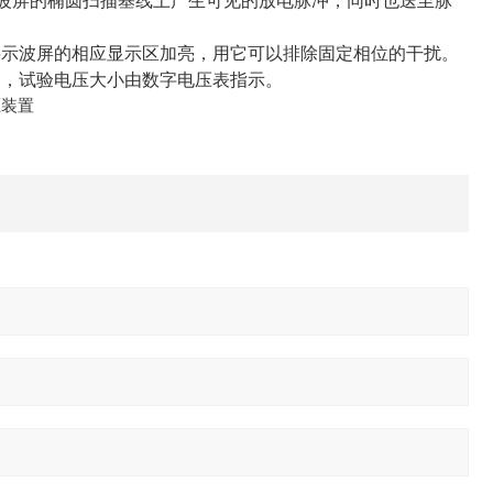
示波屏的椭圆扫描基线上产生可见的放电脉冲，同时也送至脉
将示波屏的相应显示区加亮，用它可以排除固定相位的干扰。
冲，试验电压大小由数字电压表指示。