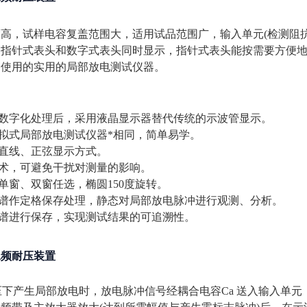
高，试样电容复盖范围大，适用试品范围广，输入单元(检测阻抗
，指针式表头和数字式表头同时显示，指针式表头能按需要方便
泛使用的实用的局部放电测试仪器。
经数字化处理后，采用液晶显示器替代传统的示波管显示。
模拟式局部放电测试仪器*相同，简单易学。
、直线、正弦显示方式。
技术，可避免干扰对测量的影响。
，单窗、双窗任选，椭圆150度旋转。
谱作定格保存处理，静态对局部放电脉冲进行观测、分析。
图谱进行保存，实现测试结果的可追溯性。
工频耐压装置
压下产生局部放电时，放电脉冲信号经耦合电容Ca 送入输入单