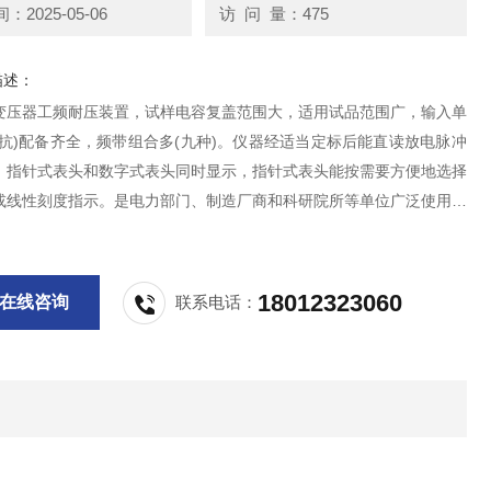
2025-05-06
访 问 量：475
描述：
变压器工频耐压装置，试样电容复盖范围大，适用试品范围广，输入单
阻抗)配备齐全，频带组合多(九种)。仪器经适当定标后能直读放电脉冲
，指针式表头和数字式表头同时显示，指针式表头能按需要方便地选择
或线性刻度指示。是电力部门、制造厂商和科研院所等单位广泛使用的
部放电测试仪器。
18012323060
在线咨询
联系电话：