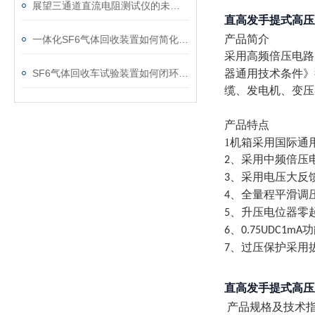
展望三通道直流电阻测试仪的未来发展趋势
直高发手提式高压直
产品简介
一体化SF6气体回收装置如何简化现场作业流程？
采用高频倍压电路
SF6气体回收车试验装置如何闭环处理SF6？
器通用技术条件》
缆、发电机、变
产品特点
1机箱采用国际通
、采用中频倍压
2
、采用电压大反
3
、全量程平滑调
4
、升压电位器零
5
、
功
6
0.75UDC1mA
、过压保护采用
7
直高发手提式高压直
产品规格及技术