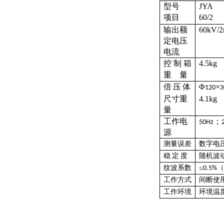
型号
JYA
项目
60/2
输出额
60kV/
定电压
电流
控
制
箱
4.5kg
重
量
倍
压
体
Φ
×
120
尺寸重
4.1kg
量
工作电
；
50Hz
源
测量误差
数字电
稳
定
度
随机波
纹波系数
≤
（
0.5%
工作方式
间断使
工作环境
环境温