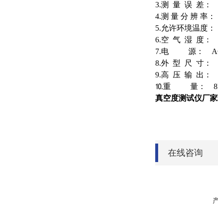
3.测 量 误 差：
4.测 量 分 辨 率： 
5.允许环境温度： 
6.空 气 湿 度： 
7.电 源： AC，
8.外 型 尺 寸： 4
9.高 压 输 出： 
⒑重 量： 8k
真空度测试仪厂家
在线咨询