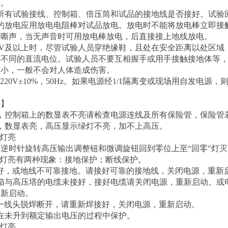
开。
所有试验接线、控制箱、倍压筒和试品的接地线是否接好。试验
的放电应用放电电阻棒对试品放电。放电时不能将放电棒立即接
嘶嘶声，当无声音时可用放电棒放电，后直接接上地线放电。
0KV及以上时，尽管试验人员穿绝缘鞋，且处在安全距离以处区
有不同的直流电位。试验人员不要互相握手或用手接触接地体等
较小，一般不会对人体造成伤害。
220V±10%，50Hz。如果电源经1/1隔离变或现场用自发电
理】
，控制箱上的数显表不亮请检查电源连线及所有保险管，保险管
，数显表亮，高压显示绿灯不亮，加不上高压。
"灯亮
逆时针旋转高压输出调整钮和微调旋钮回到零位上至“回零"灯
"灯亮有两种现象：接地保护；断线保护。
好，或地线不可靠接地。请接好可靠的接地线，关闭电源，重新
箱与高压塔的电缆未接好，接好电缆请关闭电源，重新启动。或
重新启动。
一线头脱焊断开，请重新焊接好，关闭电源，重新启动。
在未升到额定输出电压的过程中保护。
"灯亮