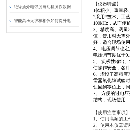
【仪器特点】
绝缘油介电强度自动检测仪数据异常？原因分析与解决
1体积小、重量轻
2采用*技术、工
智能高压无线核相仪如何提升电力安全性和可靠性
100kHz，从
3、精度高、测量
值，使用时无需
好，适合现场使
4、 电压调节稳
电压调节度优于0.
5、 负极性输出
使操作安全，各
6、增设了高精度
雷器氧化锌试验时
钮回到零位上，
7、 方便的过电
结构，现场使用
【使用注意事项
1、使用高频的工
2、使用本仪器请