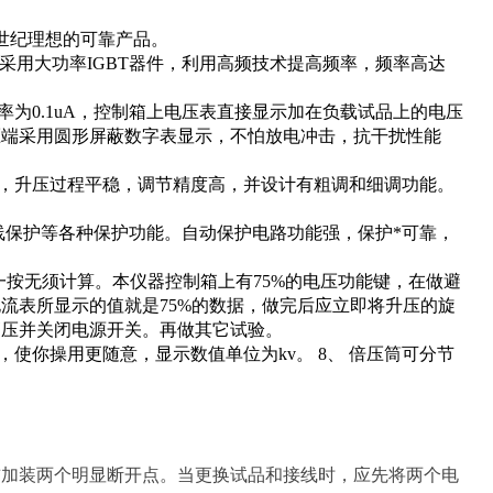
世纪理想的可靠产品。
采用大功率IGBT器件，利用高频技术提高频率，频率高达
率为0.1uA，控制箱上电压表直接显示加在负载试品上的电压
压端采用圆形屏蔽数字表显示，不怕放电冲击，抗干扰性能
器，升压过程平稳，调节精度高，并设计有粗调和细调功能。
线保护等各种保护功能。自动保护电路功能强，保护*可靠，
轻一按无须计算。本仪器控制箱上有75%的电压功能键，在做避
、电流表所显示的值就是75%的数据，做完后应立即将升压的旋
高压并关闭电源开关。再做其它试验。
使你操用更随意，显示数值单位为kv。 8、 倍压筒可分节
前加装两个明显断开点。当更换试品和接线时，应先将两个电