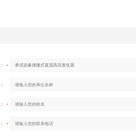
：
：
：
：