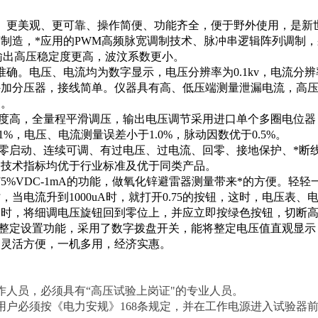
、更美观、更可靠、操作简便、功能齐全，便于野外使用，是新
艺制造，*应用的PWM高频脉宽调制技术、脉冲串逻辑阵列调制，
而使输出高压稳定度更高，波汶系数更小。
准确。电压、电流均为数字显示，电压分辨率为0.1kv，电流分辨
外加分压器，接线简单。仪器具有高、低压端测量泄漏电流，高
用。
定度高，全量程平滑调压，输出电压调节采用进口单个多圈电位
1%，电压、电流测量误差小于1.0%，脉动因数优于0.5%。
、零启动、连续可调、有过电压、过电流、回零、接地保护、*断
种技术指标均优于行业标准及优于同类产品。
75%VDC-1mA的功能，做氧化锌避雷器测量带来*的方便。轻
，当电流升到1000uA时，就打开0.75的按钮，这时，电压表
同时，将细调电压旋钮回到零位上，并应立即按绿色按钮，切断
压整定设置功能，采用了数字拨盘开关，能将整定电压值直观显示，
，灵活方便，一机多用，经济实惠。
】
作人员，必须具有“高压试验上岗证"的专业人员。
用户必须按《电力安规》168条规定，并在工作电源进入试验器