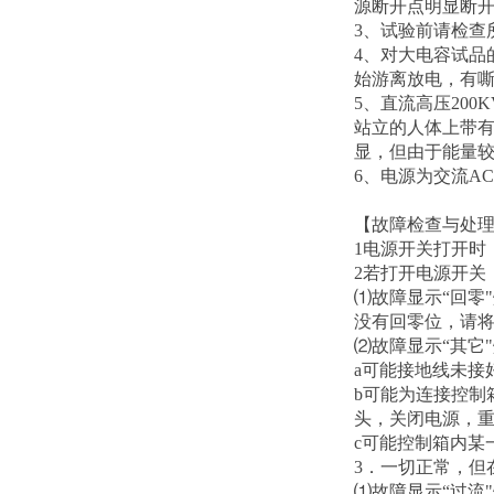
源断开点明显断
3、试验前请检查
4、对大电容试品
始游离放电，有
5、直流高压20
站立的人体上带
显，但由于能量
6、电源为交流AC
【故障检查与处
1电源开关打开时
2若打开电源开关
⑴故障显示“回零
没有回零位，请将
⑵故障显示“其它
a可能接地线未接
b可能为连接控制
头，关闭电源，
c可能控制箱内某
3．一切正常，但
⑴故障显示“过流