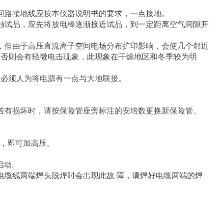
回路接地线应按本仪器说明书的要求，一点接地。
触试品，应先将放电棒逐渐接近试品，到一定距离空气间隙开
域，但由于高压直流离子空间电场分布扩印影响，会使几个邻近
，否则会有轻微电击现象，此现象在干燥地区和冬季较为明
源，则必须人为将电源有一点与大地联接。
若有损坏时，请按保险管座旁标注的安培数更换新保险管。
灭，即可加高压。
启动。
电缆线两端焊头脱焊时会出现此故 障，请焊好电缆两端的焊