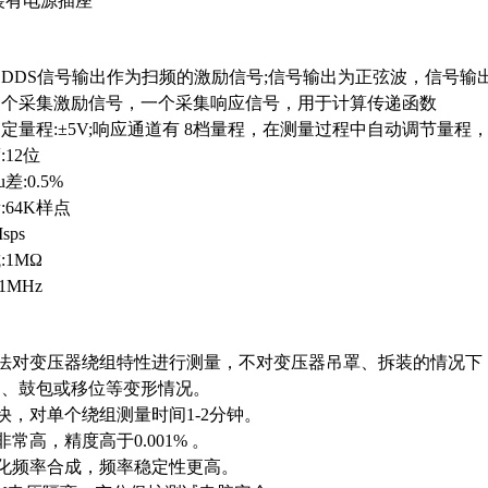
装有电源插座
DDS信号输出作为扫频的激励信号;信号输出为正弦波，信号输出
一个采集激励信号，一个采集响应信号，用于计算传递函数
定量程:±5V;响应通道有 8档量程，在测量过程中自动调节量程，
12位
:0.5%
64K样点
ps
1MΩ
1MHz
法对变压器绕组特性进行测量，不对变压器吊罩、拆装的情况下
曲、鼓包或移位等变形情况。
快，对单个绕组测量时间1-2分钟。
常高，精度高于0.001% 。
化频率合成，频率稳定性更高。