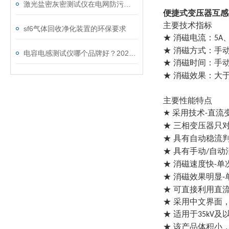
激光盐密灰密测试仪在电网防污闪工作中的实际应用与预警价值
便捷式变压器互感
主要技术指标
sf6气体回收净化装置的环保要求
★ 消磁电流：
5A
★ 消磁方式：手
电容电感测试仪哪个品牌好？2026年采购指南看这里！
★ 消磁时间：手
★ 消磁效果：大
主要性能特点
★
采用技术
直流
-
★ 三相变压器只
★ 具有自动稳流
★ 具有手动
自动
/
★ 消磁速度快
单
-
★ 消磁效果明显
-
★ 可直接利用直
★ 采用中文界面
★ 适用于
及
35kV
★ 该产品体积小