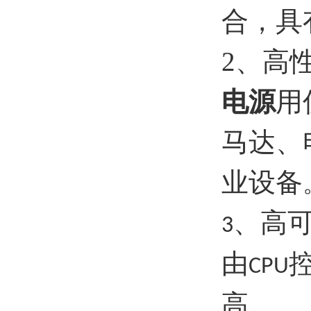
合，具
2、高
电源
用
马达、
业设备
、高
3
由
CPU
高。