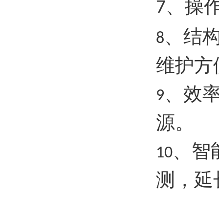
、操
7
、结
8
维护方
、效
9
源。
、智
10
测，延