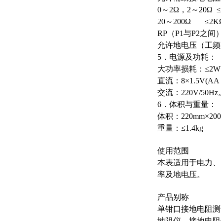
0
～
2Ω
，
2
～
20Ω 
20
～
200Ω ≤2K
RP
（
P1
与
P2
之间
允许地电压（工频
5
．电源及功耗：
大功率损耗：
≤2W
直流：
8×1.5V(AA
交流：
220V/50Hz
6
．体积与重量：
体积：
220mm×20
重量：
≤1.4kg
使用范围
本表适用于电力、
率及地电压。
产品别称
单钳口接地电阻测
地阻仪、接地电阻