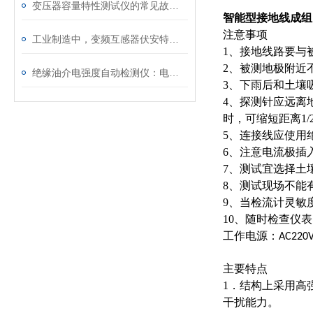
变压器容量特性测试仪的常见故障及解决方案
智能型接地线成组
注意事项
工业制造中，变频互感器伏安特性测试仪的关键作用
1
、接地线路要与
2
、被测地极附近
绝缘油介电强度自动检测仪：电力设备安全的守护者
3
、下雨后和土壤
4
、探测针应远离
时，可缩短距离
1/
5
、连接线应使用
6
、注意电流极插
7
、测试宜选择土
8
、测试现场不能
9
、当检流计灵敏
10
、随时检查仪表
工作电源：
AC220
主要特点
1
．结构上采用高
干扰能力。