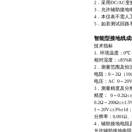
2
．采用
DC/AC
变
3
．允许辅助接地
4
．本仪表不需人
5
．如若测试回路
智能型接地线成
技术指标
1.
环境温度：
0℃
相对湿度：
≤85%
2
．测量范围及恒
电阻：
0
～
2Ω
（
10
电压：
AC 0
～
20
3
．测量精度及分
精度：
0
～
0.2Ω≤
0.2Ω
～
200Ω≤±1.5
1
～
20V≤±3%±1d
分辨率：
0.001Ω
、
4
．辅助接地电阻
允许辅助接地电阻