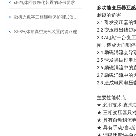
sf6气体回收净化装置的环保要求
多功能
变压器互感
剩磁的危害
微机光数字三相继电保护测试仪通讯中断、数据异常的处理方法
引发变压器的
2.1
变压器出线短
2.2
SF6气体抽真空充气装置的管路连接与密封性检测实用技巧
电站一台变压
2.3 A
闸，造成大面积停
励磁涌流会导
2.4
诱发操纵过电
2.5
励磁涌流中的
2.6
励磁涌流中的
2.7
造成电网电压
2.8
主要性能特点
★
采用技术
直流
-
★ 三相变压器只
★ 具有自动稳流
★ 具有手动
自动
/
★ 消磁速度快
单
-