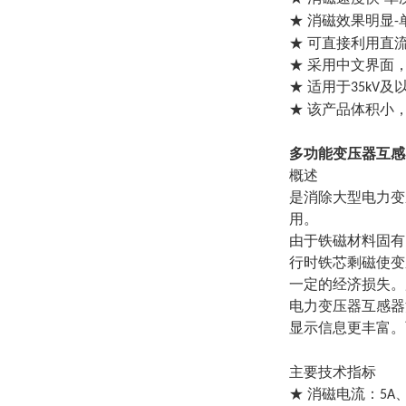
★ 消磁效果明显
-
★ 可直接利用直
★ 采用中文界面
★ 适用于
及
35kV
★ 该产品体积小
多功能
变压器互感
概述
是消除大型电力变
用。
由于铁磁材料固有
行时铁芯剩磁使变
一定的经济损失。
电力变压器互感器
显示信息更丰富。
主要技术指标
★ 消磁电流：
5A