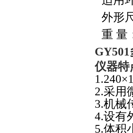
外形尺寸
重 量：
GY5
仪器特
1.24
2.采
3.机
4.设
5.体