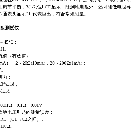
工调节平衡，
3(1/2)
位
LCD
显示，除测地电阻外，还可测低电阻导
不通表头显示
“1"
代表溢出，符合常规测量。
电阻测试仪
～
45℃
；
RH
。
流值（有效值）：
0mA
），
2
～
20Ω(10mA)
，
20
～
200Ω(1mA)
；
V
。
辨力：
±3%±1d
，
%±1d
，
；
、
0.01Ω
、
0.1Ω
、
0.01V
。
及地电压引起的测量误差：
阻
RC
（
C1
与
C2
之间）。
≤1KΩ
。