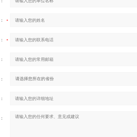
：
：
：
：
：
：
：