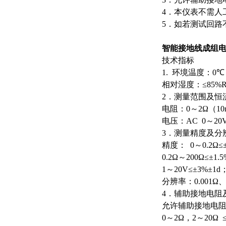
4
．本仪表不需人
5
．如若测试回路
智能接地线成组
技术指标
1.
环境温度：
0℃
相对湿度：
≤85%
2
．测量范围及恒
电阻：
0
～
2Ω
（
1
电压：
AC 0
～
20
3
．测量精度及分
精度：
0
～
0.2Ω≤
0.2Ω
～
200Ω≤±1.5
1
～
20V≤±3%±1d
分辨率：
0.001Ω
4
．辅助接地电阻
允许辅助接地电
0
～
2Ω
，
2
～
20Ω 