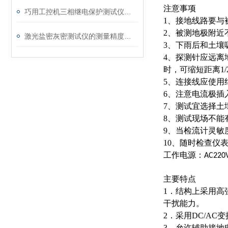
注意事项
巧用工控机三相继电保护测试仪，提升测试工作效率
1
、接地线路要与
2
、被测地极附近
激光盐密灰密测试仪的测量精度受哪些环境因素影响？
3
、下雨后和土壤
4
、探测针应远离
时，可缩短距离
1/
5
、连接线应使用
6
、注意电流极插
7
、测试宜选择土
8
、测试现场不能
9
、当检流计灵敏
10
、随时检查仪
工作电源：
AC220
主要特点
1
．结构上采用高
干扰能力。
2
．采用
DC/AC
变
3
．允许辅助接地