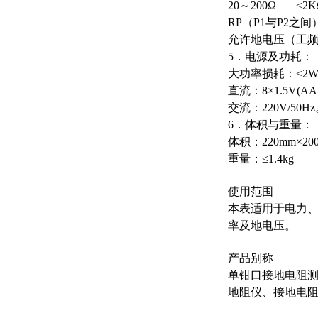
20
～
200Ω ≤2K
RP
（
P1
与
P2
之间
允许地电压（工
5
．电源及功耗：
大功率损耗：
≤2
直流：
8×1.5V(AA
交流：
220V/50Hz
6
．体积与重量：
体积：
220mm×20
重量：
≤1.4kg
使用范围
本表适用于电力
率及地电压。
产品别称
单钳口接地电阻
地阻仪、接地电