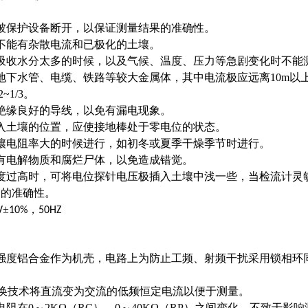
被保护设备断开，以保证测量结果的准确性。
不能有杂散电流和已极化的土壤。
吸收水分太多的时候，以及气候、温度、压力等急剧变化时不能
地下水管、电缆、铁路等较大金属体，其中电流极应远离
10m
以
2~1/3
。
绝缘良好的导线，以免有漏电现象。
入土壤的位置，应使接地棒处于零电位的状态。
壤电阻率大的时候进行，如初冬或夏季干燥季节时进行。
有电解物质和腐烂尸体，以免造成错觉。
度过高时，可将电位探针电压极插入土壤中浅一些，当检流计灵
表的准确性。
±
，
V
10%
50HZ
强度铝合金作为机壳，电路上为防止工频、射频干扰采用锁相环
换技术将直流变为交流的低频恒定电流以便于测量。
电阻在
0
～
2KΩ
（
RC
），
0
～
40KΩ
（
RP
）之间变化，不致于影响