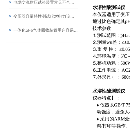
电缆交流耐压试验装置常见不合格原因及处理建议
水溶性酸测试仪
本仪器适用于变压
变压器容量特性测试仪对电力设备管理的重要作用
通过比色确定其p
技术参数
一体化SF6气体回收装置用户容易忽略的3个校准细节
⒈测试范围：pH3.8
⒉测量wu差：≤±0.0
⒊重 复 性： ≤0.05
⒋环境温度：5℃～
⒌整机功耗：50
⒍工作电源： AC22
⒎外形尺寸： 680m
水溶性酸测试仪
仪器特点】：
♦
仪器以GB/T
动强度，避免人
♦
采用的ARM
询/打印等操作