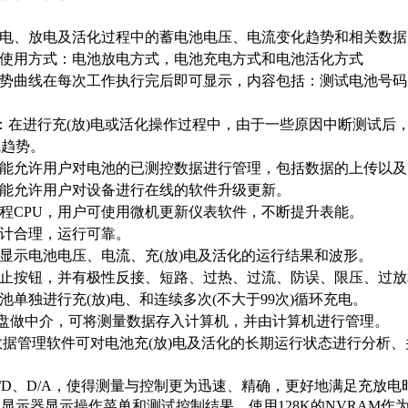
充电、放电及活化过程中的蓄电池电压、电流变化趋势和相关数
的使用方式：电池放电方式，电池充电方式和电池活化方式
趋势曲线在每次工作执行完后即可显示，内容包括：测试电池号
放)：在进行充(放)电或活化操作过程中，由于一些原因中断测试
线趋势。
功能允许用户对电池的已测控数据进行管理，包括数据的上传以
功能允许用户对设备进行在线的软件升级更新。
编程CPU，用户可使用微机更新仪表软件，不断提升表能。
设计合理，运行可靠。
确显示电池电压、电流、充(放)电及活化的运行结果和波形。
停止按钮，并有极性反接、短路、过热、过流、防误、限压、过
池单独进行充(放)电、和连续多次(不大于99次)循环充电。
U盘做中介，可将测量数据存入计算机，并由计算机进行管理。
C数据管理软件可对电池充(放)电及活化的长期运行状态进行分析
A/D、D/A，使得测量与控制更为迅速、精确，更好地满足充
显示器显示操作菜单和测试控制结果。使用128K的NVRAM