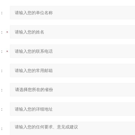
：
：
：
：
：
：
：