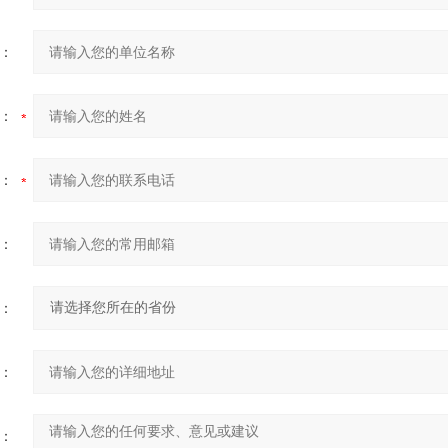
：
：
：
：
：
：
：