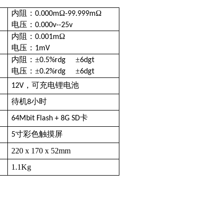
内阻：
Ω
Ω
0.000m
-99.999m
电压：
0.000v--25v
内阻：
Ω
0.001m
电压：
1mV
内阻：±
±
0.5%rdg
6dgt
电压：±
±
0.2%rdg
6dgt
，可充电锂电池
12V
待机
小时
8
卡
64Mbit Flash + 8G SD
寸彩色触摸屏
5
220 x 170 x 52mm
1.1Kg