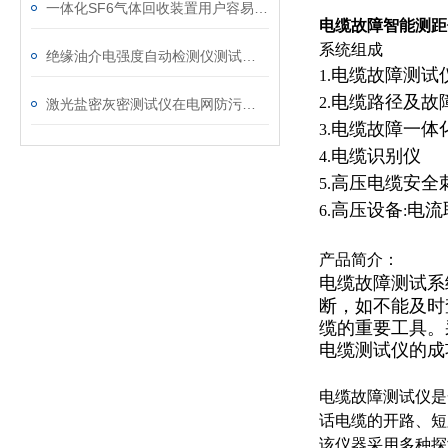
一体化SF6气体回收装置用户容易忽略的3个校准细节
电缆故障智能测距
系统组成
绝缘油介电强度自动检测仪测试全流程：从取样到报告
电缆故障测试
1.
电缆路径及故
2.
激光盐密灰密测试仪在电网防污闪工作中的实际应用与预警价值
电缆故障一体
3.
电缆识别仪
4.
高压电缆安全
5.
高压设备
电流
6.
:
产品简介：
电缆故障测试系
断，如不能及时
缆的重要工具。
电缆测试仪的成
电缆故障测试仪是
话电缆的开路、短
该仪器采用多种探