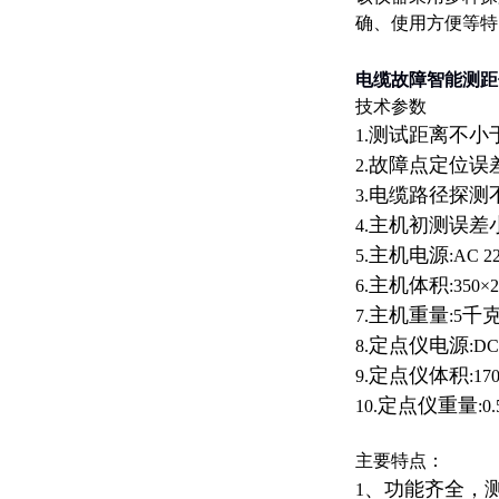
确、使用方便等特
电缆故障智能测距
技术参数
测试距离不小
1.
故障点定位误
2.
电缆路径探测
3.
主机初测误差
4.
主机电源
5.
:AC 2
主机体积
6.
:350×
主机重量
千
7.
:5
定点仪电源
8.
:DC
定点仪体积
9.
:17
定点仪重量
10.
:0.
主要特点：
、功能齐全，
1