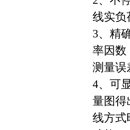
线实负
3、精
率因数
测量误
4、可
量图得
线方式