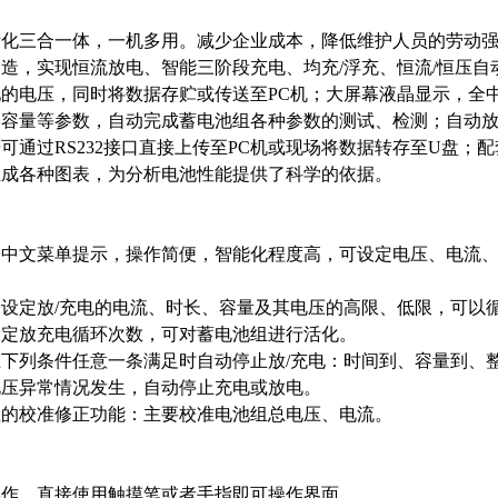
化三合一体，一机多用。减少企业成本，降低维护人员的劳动强
造，实现恒流放电、智能三阶段充电、均充/浮充、恒流/恒压
的电压，同时将数据存贮或传送至PC机；大屏幕液晶显示，全
容量等参数，自动完成蓄电池组各种参数的测试、检测；自动放
可通过RS232接口直接上传至PC机或现场将数据转存至U盘；
生成各种图表，为分析电池性能提供了科学的依据。
全中文菜单提示，操作简便，智能化程度高，可设定电压、电流
设定放/充电的电流、时长、容量及其电压的高限、低限，可以
设定放充电循环次数，可对蓄电池组进行活化。
下列条件任意一条满足时自动停止放/充电：时间到、容量到、
电压异常情况发生，自动停止充电或放电。
值的校准修正功能：主要校准电池组总电压、电流。
操作，直接使用触摸笔或者手指即可操作界面。