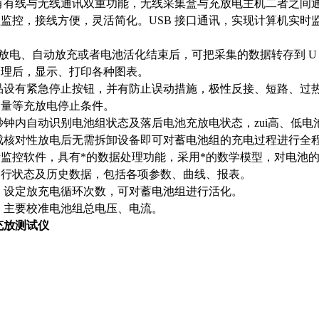
有有线与无线通讯双重功能，无线采集盒与充放电主机二者之间
监控，接线方便，灵活简化。USB 接口通讯，实现计算机实
、放电、自动放充或者电池活化结束后，可把采集的数据转存到 U 盘
处理后，显示、打印各种图表。
品设有紧急停止按钮，并有防止误动措施，极性反接、短路、过
容量等充放电停止条件。
0秒钟内自动识别电池组状态及落后电池充放电状态，zui高、低
成核对性放电后无需拆卸设备即可对蓄电池组的充电过程进行全
监控软件，具有*的数据处理功能，采用*的数学模型，对电池
运行状态及历史数据，包括各项参数、曲线、报表。
：设定放充电循环次数，可对蓄电池组进行活化。
：主要校准电池组总电压、电流。
充放测试仪