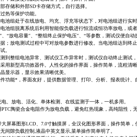
部存储和外部SD卡存储方式，自行选择。
、过热等保护功能。
在电池组处于在线放电、均充、浮充等状态下，对电池组进行实
电池组脱离系统后利用智能假负载进行恒流或恒功率放电，或者
间"、“放电容量"、“整组终止保护电压"、“等参数，测试仪便
数据；放电测试过程中可对放电参数进行修改。当电池组达到终
测试。
检测到整组电池异常、测试仪工作异常时，测试仪自动终止测试
分采用新型高功效器件。人性化的操作界面，操作简单，流程清
液晶显示器，显示效果清晰优美。
件功能*，界面友好，提供数据管理、打印、分析、报表统计、
充电、放电、活化、单体检测、在线监测于一体，一机多用。
用PTC陶瓷合金电阻作为放电负载，避免红热现象，高纯阻性，
带大屏幕图形LCD、7.0寸触摸屏，全汉化图形界面，操作简单，
无间隙负载控制,液晶中英文显示,菜单操作简单明了。