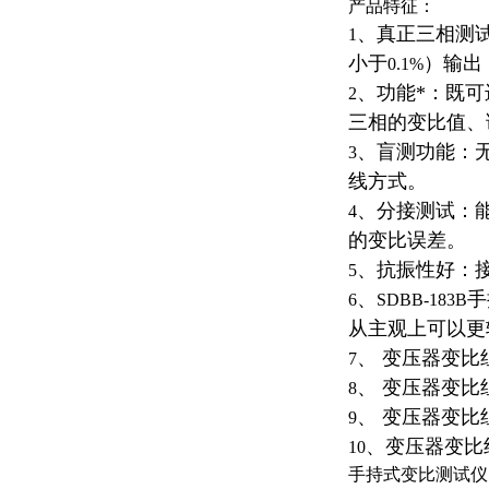
产品特征：
、真正三相测
1
小于
）输出
0.1%
、功能*：既
2
三相的变比值、
、盲测功能：
3
线方式。
、分接测试：
4
的变比误差。
、抗振性好：
5
、
手
6
SDBB-183B
从主观上可以更
、 变压器变比
7
、 变压器变
8
、 变压器变
9
、变压器变比
10
手持式变比测试仪