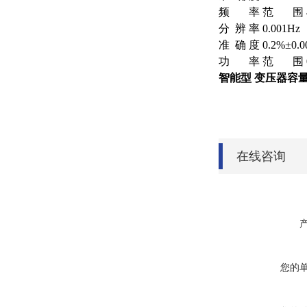
频 率 范 围 45
分 辨 率 0.001Hz
准 确 度 0.2%±0.0
功 率 范 围 0
智能型 变压器容
在线咨询
您的