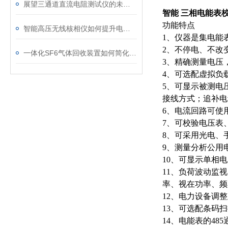
展望三通道直流电阻测试仪的未来发展趋势
智能 三相电能表
功能特点
智能高压无线核相仪如何提升电力安全性和可靠性
1、仪器是集电能
2、不停电、不改
一体化SF6气体回收装置如何简化现场作业流程？
3、精确测量电压
4、可选配虚拟负
5、可显示被测电
接线方式；追补电
6、电流回路可使
7、可校验电压表
8、可采用光电、
9、测量分析公用
10、可显示单相
11、负荷波动监
率、视在功率、频
12、电力设备调
13、可选配条码
14、电能表的4