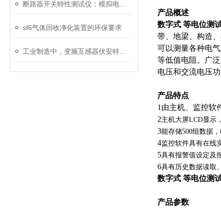
断路器开关特性测试仪：模拟电网特性诊断故障
产品概述
数字式 等电位测
sf6气体回收净化装置的环保要求
带、地梁、构造、
可以测量各种电气
工业制造中，变频互感器伏安特性测试仪的关键作用
等低值电阻。广泛
电压和交流电压功
产品特点
1由主机、监控软
2
主机大屏LCD显示
3
能存储500组数据，电
4
监控软件具有在线
5
具有报警值设定及
6
具有历史数据读取
数字式 等电位测
产品参数