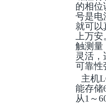
的相位
号是电
就可以
上万安
触测量
灵活，
可靠性
主机
L
能存储
从
1
～
6