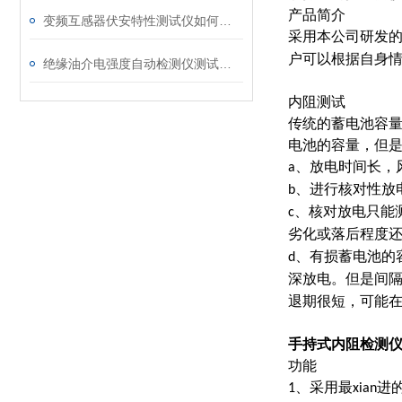
产品简介
变频互感器伏安特性测试仪如何解决传统设备痛点？
采用本公司研发
户可以根据自身
绝缘油介电强度自动检测仪测试全流程：从取样到报告
内阻测试
传统的蓄电池容
电池的容量，但
、放电时间长，
a
、进行核对性放
b
、核对放电只能
c
劣化或落后程度
、有损蓄电池的
d
深放电。但是间
退期很短，可能
手持式内阻检测
功能
、采用最
进
1
xian