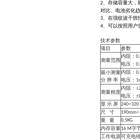
、存储容量大，
2
对比、电池劣化
、在强纹波干扰
3
、可以按照用户
4
技术参数
项目
参数
内阻：
0
测量范围
电压：
0
内阻：
最小测量
0
分 辨 率
电压：
1
内阻：±
测量精度
电压：±
显 示 屏
×
240
320 
尺
寸
×
190mm
重
量
0.5KG
内存容量
字
16 M
工作电源
可充电