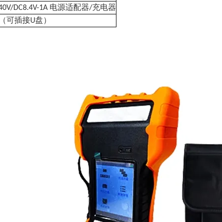
电源适配器
充电器
40V/DC8.4V-1A
/
（可插接
盘）
U