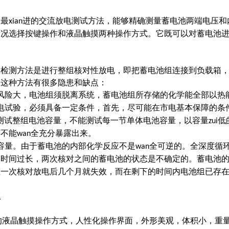
的最
进的交流放电测试方法，能够精确测量蓄电池两端电压和
xian
情况选择按键操作和液晶触摸两种操作方式。它既可以对蓄电池
量检测方法是进行整组核对性放电，即把蓄电池组连接到负载箱
是这种方法有很多隐患和缺点：
风险大，电池组须脱离系统，蓄电池组所存储的化学能全部以热
电试验，必须具备一定条件，首先，尽可能在市电基本保障的条
测试整组电池容量，不能测试每一节单体电池容量，以容量
低
zui
还不能
全充分暴露出来。
wan
容量。由于蓄电池的内部化学反应不是
全可逆的。全深度循
wan
隔时间过长，两次核对之间的蓄电池的状态是不确定的。蓄电池
在一次核对放电后几个月就失效，而在剩下的时间内电池组已存
仪
的液晶触摸操作方式，人性化操作界面，外形美观，体积小，重