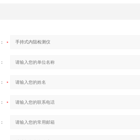
：
：
：
：
：