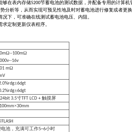
能够在表内存储
节蓄电池的测试数据，并配备专用的计算机
5200
趋势分析等，从而实现可预见性地及时对蓄电池进行修复或者更
情况下，可准确在线测试蓄电池电压、内阻。
需求定制更新仪表程序。
Ω
Ω
.0m
--100m
.000v--16v
Ω
.01 m
mV
±
2.0%rdg
6dgt
±
0.2%rdg
6dgt
寸
触摸屏
24bit 3.5
TFT LCD +
×
100mm
30mm
节
FLASH
锂电池，充满可工作
小时
5~6