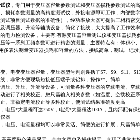
测试仪
，专门用于变压器容量参数测试和变压器损耗参数测试的高精度
量、损耗参数测量的高精度测试仪，外接电源即可工作，内部数
各测试项目测试数据的准确性），经功率放大器可提供三相精密
源及调压器、升流等辅助设备，简化了接线，大大提高了工作效
的电力检测设备，主要有:有源变压器容量测试仪和变压器损耗
电压等一系列工频参数可进行精密的测量，主要特点有：体积小
利用多表法测量变压器损耗和容量的方法，接线简单，测试、记
变、电变变压器容量，变压器型号判别囊括了S7、S9、S11、S
线，非常方便现场短接低压端子或铝排，操作**、简单
及调压、升压、升流等设备，可测量各种变压器的空载电流、空
自动进行了相关校正。您只需输入相关参数（如温度、空载校正
校正、非额定电流校正等多种校正，使测试结果准确度更高
，电压*大量程可达750V，电流*大量程达100A，且内部配
坏仪器
时，电压、电流量程均可以非常灵活、简便的进行扩展，只需简
幕、高亮度彩色液晶显示，全中文菜单及操作提示，实现了非常