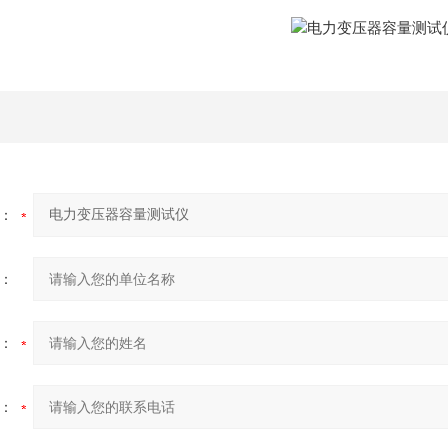
：
：
：
：