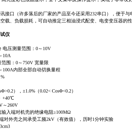
通讯接口（许多落后的厂家的产品至今还采用232串口），便于
的空载、负载损耗，可自动推定三相油浸式配变、电变变压器的
测试仪
 电压测量范围：0～10V
10A
范围：0～750V 宽量限
～100A内部全部自动切换量程
1%
>0.2），±1.0%（0.02< CosΦ<0.2）
 +40℃
V～260V
流输入端对机壳的绝缘电阻≥100MΩ
对外壳之间承受工频2kV（有效值），历时1分钟实验
3cm3