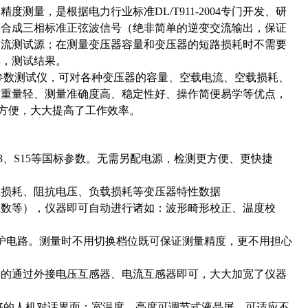
测量，是根据电力行业标准DL/T911-2004专门开发、研
字合成三相标准正弦波信号（绝非简单的逆变交流输出，保证
交流测试源；在测量变压器容量和变压器的短路损耗时不需要
率，测试结果。
参数测试仪，可对各种变压器的容量、空载电流、空载损耗、
、重量轻、测量准确度高、稳定性好、操作简便易学等优点，
录方便，大大提高了工作效率。
13、S15等国标参数。无需另配电源，检测更方便、更快捷
载损耗、阻抗电压、负载损耗等变压器特性数据
系数等），仪器即可自动进行诸如：波形畸形校正、温度校
有保护电路。测量时不用切换档位既可保证测量精度，更不用担心
单的通过外接电压互感器、电流互感器即可，大大加宽了仪器
友好的人机对话界面；宽温度、亮度可调节式液晶屏，可适应不