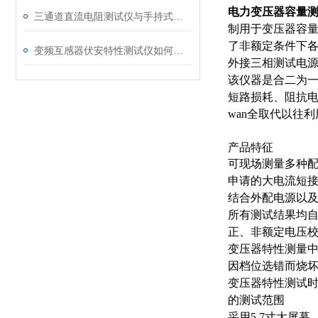
电力变压器容量
三通道直流电阻测试仪与手持式直流电阻测试仪的区别分析
制用于变压器容
了非额定条件下
变频互感器伏安特性测试仪如何解决传统设备痛点？
外接三相测试电
该仪器是合二为一
短路损耗、阻抗
wan全取代以往
产品特征
可现场测量多种配
申请的大电流短接
结合外配电源以
所有测试结果均
正、非额定电压
变压器特性测量中
因档位选错而烧
变压器特性测试
的测试范围
采用5.7寸大屏