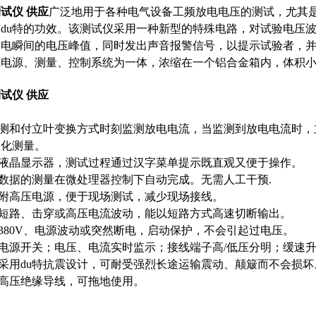
试仪 供应
广泛地用于各种电气设备工频放电电压的测试，尤其是
du特的功效。该测试仪采用一种新型的特殊电路，对试验电压
放电瞬间的电压峰值，同时发出声音报警信号，以提示试验者，
压电源、测量、控制系统为一体，浓缩在一个铝合金箱内，体积
试仪 供应
检测和付立叶变换方式时刻监测放电电流，当监测到放电电流时，立
动化测量。
幕液晶显示器，测试过程通过汉字菜单提示既直观又便于操作。
，数据的测量在微处理器控制下自动完成。无需人工干预.
内附高压电源，便于现场测试，减少现场接线。
品短路、击穿或高压电流波动，能以短路方式高速切断输出。
接380V、电源波动或突然断电，启动保护，不会引起过电压。
级电源开关；电压、电流实时监示；接线端子高/低压分明；缓速
器采用du特抗震设计，可耐受强烈长途运输震动、颠簸而不会损坏
耐高压绝缘导线，可拖地使用。