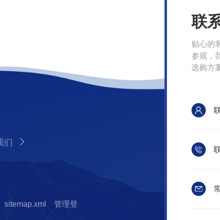
联
贴心的
参观，
选购方
我们
联
常
sitemap.xml
管理登