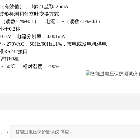
kV（有效值）； 输出电流0-25mA
：波形检测和付立叶变换方式
±（读数×2%+0.1） 电流： ±（读数×2%+0.1）
小于0.2秒
001kV 电流分辨率：0.001mA
V～270VAC，50Hz/60Hz±1%，市电或发电机供电
准RS232接口
微型打印机
℃～50℃ 相对湿度：<90%
：