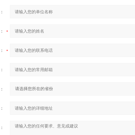
：
：
：
：
：
：
：