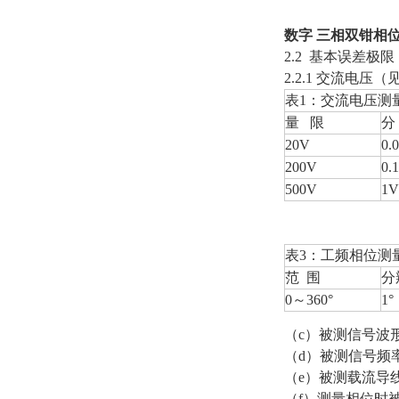
数字 三相双钳相
2.2
基本误差极限
2.2.1
交流电压（
表
1
：交流电压测
量
限
分
20V
0.
200V
0.
500V
1V
表
3
：工频相位测
范
围
分
0
～
360°
1°
（
c
）被测信号波
（
d
）被测信号频
（
e
）被测载流导
（
f
）测量相位时