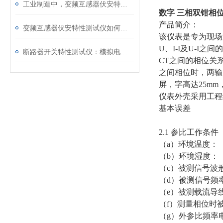
工业制造中，变频互感器伏安特性测试仪的关键作用
数字 三相双钳相
产品简介：
变频互感器伏安特性测试仪如何解决传统设备痛点？
该仪表是专为现场
U
、
I-I
及
U-I
之间的
断路器开关特性测试仪：模拟电网特性诊断故障
CT
之间的相位关
之间相位时，两输
屏，字高达
25mm
仪表外壳采用工程
基本误差
2.1
参比工作条件
（
a
）环境温度：
（
b
）环境湿度：
（
c
）被测信号波
（
d
）被测信号频
（
e
）被测载流导
（
f
）测量相位时
（
g
）外参比频率