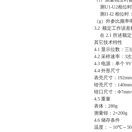
测
U1-U2
相位时
测
I1-I2
相位时
（
g
）外参比频率
3.2
额定工作误差
在
2.1
所述额定
其它技术特性
4.1
显示位数：三
4.2
采样速率：
3
次
4.3
电源：单个
9
4.4
外形尺寸
表壳尺寸：
192mm
钳壳尺寸：
140mm
钳口尺寸：
Φ7mm
4.5
重量
表体：
280g
测量钳：
2×200g
4.6
储存条件
温度：－
10℃
～
5