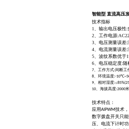
智能型 直流高压
技术指标
1、输出电压极性:
2、工作电源:AC220
3、电压测量误差:满度
4、电流测量误差:满度
5、波纹系数优于1
6、电压稳定度:随机
、工作方式
间断工
7
:
、环境温度
℃
8
:-10
~5
、相对湿度
≤
9
:
85%(2
、海拔高度
10
:2000
技术特点：
应用
技术，
AIPWM
数字拨盘开关只能
压、电流下计时功