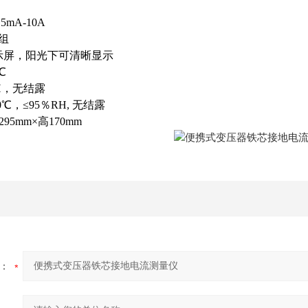
mA-10A
9组
示屏，阳光下可清晰显示
℃
RH，无结露
0℃，≤95％RH, 无结露
295mm×高170mm
：