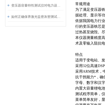
常规用途
变压器容量特性测试仪对电力设备管理的重要作用
为了满足变压器铁
据处理、显示等
如何正确保养激光盐密灰密测试仪的电极？
依据我国电力行业
行的变压器铁芯
过热甚至烧毁。
本仪器测量精度高
术及零输入阻抗
特点
适用于变电站、
采用32位高速D
采用ARM技术，
抗干扰能力*，确
字母、数字和汉
内置大容量锂电池
测试程序简单，
菜单简单友好，