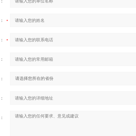
：
：
：
：
：
：
：