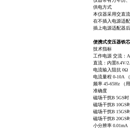
仪器带有万年历、
供电方式
本仪器采用交直
在不插入电源适
插上电源适配器
便携式变压器铁
技术指标
工作电源 交流：AC
直流：内置8.4V/
电流输入阻抗 0Ω
电流量程 0-10A 
频率 45-65Hz
准确度
磁场干扰B 5GS时 
磁场干扰B 10GS时
磁场干扰B 15GS时
磁场干扰B 20GS时
小分辨率 0.01mA