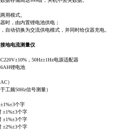
数据存储高达999组，关机不丢失数据。
流两用模式。
配器时，由内置锂电池供电；
后，自动切换为交流供电模式，并同时给仪器充电。
芯接地电流测量仪
220V±10%，50Hz±1Hz电源适配器
2.6AH锂电池
（AC）
 （用于工频50Hz信号测量）
±1%±3个字
 ±1%±3个字
 ±1%±3个字
 ±2%±3个字