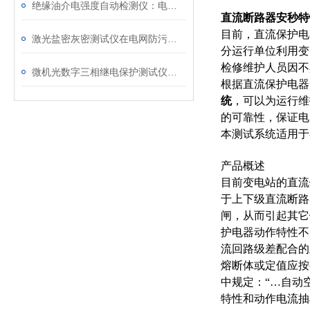
绝缘油介电强度自动检测仪：电力设备安全的守护者
直流断路器安秒特
目前，直流保护电
激光盐密灰密测试仪在电网防污闪工作中的实际应用与预警价值
分运行单位利用变
检修维护人员因不
微机光数字三相继电保护测试仪的光口衰耗问题排查指南
根据直流保护电器
统
，可以为运行维
的可靠性，保证电
本测试系统适用于
产品概述
目前变电站的直流
于上下级直流断路
闸，从而引起其它
护电器动作特性不
流回路级差配合的
熔断体或定值应按
中规定：
“…
自动
特性和动作电流抽