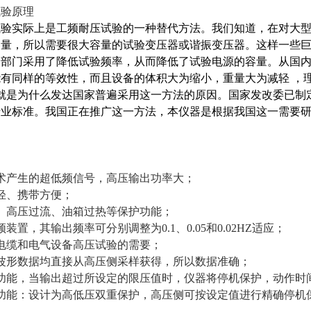
试验原理
试验实际上是工频耐压试验的一种替代方法。我们知道，在对大
容量，所以需要很大容量的试验变压器或谐振变压器。这样一些
部门采用了降低试验频率，从而降低了试验电源的容量。从国内外
有同样的等效性，而且设备的体积大为缩小，重量大为减轻 ，
就是为什么发达国家普遍采用这一方法的原因。国家发改委已制定了
行业标准。我国正在推广这一方法，本仪器是根据我国这一需要
术产生的超低频信号，高压输出功率大；
轻、携带方便；
、高压过流、油箱过热等保护功能；
装置，其输出频率可分别调整为0.1、0.05和0.02HZ适应；
电缆和电气设备高压试验的需要；
波形数据均直接从高压侧采样获得，所以数据准确；
功能，当输出超过所设定的限压值时，仪器将停机保护，动作时间
功能：设计为高低压双重保护，高压侧可按设定值进行精确停机