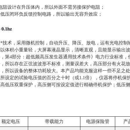
电阻设计在升压体内，所以外面不需另接保护电阻；
高低压闭环负反馈控制电路，所以输出无容升效应；
.1hz
*技术，采用微机控制，自动升压、降压、放电，运有光电控制输
以体积小重量轻，大屏幕液晶显示，清晰直观，且能显示输出波
，第4部分：超低频高压发生器通用技术条件》电力行业标准，
号，所以存在正弦波波形不标准，测量误差大，高压部分有火花
形，所以设备的整体功耗较大。本产品均能克服这样一些不足之
所设定的试验电压值的百分之十时（或1.1倍），仪器将停机保护
高低压双重保护，高压侧可按设定值进行精确停机保护；低压侧
额定电压
带载能力
电源保险管
产