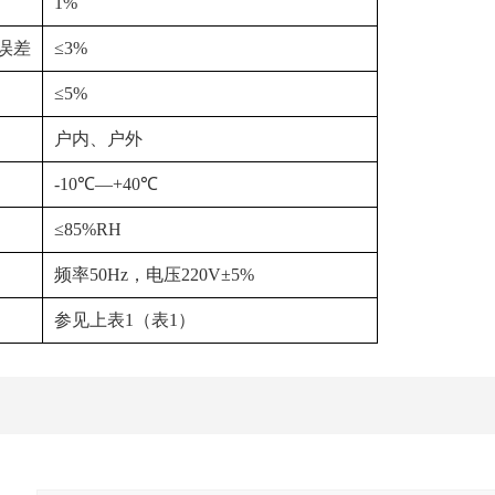
1%
误差
≤3%
≤5%
户内、户外
-10℃—+40℃
≤85%RH
频率50Hz，电压220V±5%
参见上表1（表1）