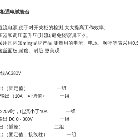
开关柜通电试验台
直流电源
便于对开关柜的检测
大大提高工作效率。
,
,
压器和调压器升压
升流
避免烧毁调压器。
(
),
采用国内知
品牌产品
测量用的电流、电压、频率等表采用
ming
;
0.
拉丝面板
耐磨、耐脏
更美观。
,
,
四线
AC380V
：
出（固定值）
一组
输出（
，可调值>
一组
10A
时，电流小于
一组
220V
10A
输出
一组
DC 0 - 300V
出（插座）
二组
出（固定值，接线柱）
一组