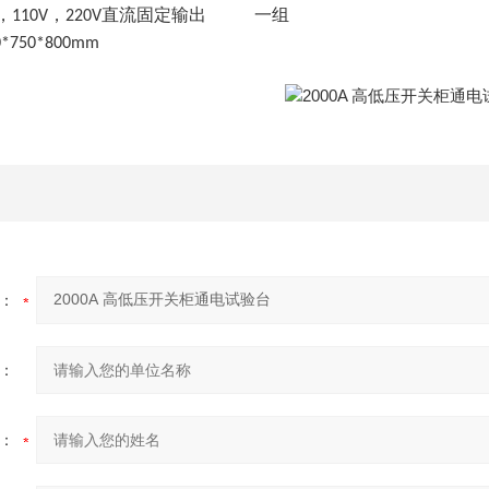
，
，
直流固定输出
一组
110V
220V
0*750*800mm
：
：
：