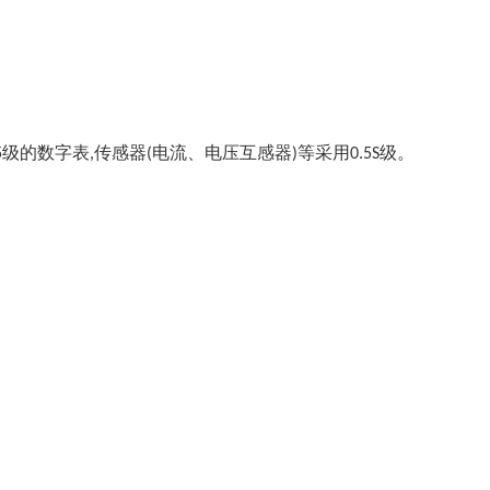
级的数字表
传感器
电流、电压互感器
等采用
级。
5
,
(
)
0.5S