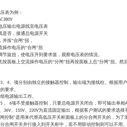
电压表为例：
AC380V
电压输出电源线至电压表
线是否，接通总电源开关
并按“合闸“扭，
流操作电压的“合闸"扭
调节旋扭，使电压升到要求值，观察电压表的情况。
先按面板上交流操作电压的“分闸“扭再按面板上总“分闸"扭。然
、
、
、项分别由独立的接触器控制，输出端为接线柱。根据用
3
4
中的要求。
一组电源输出工作。
、
、
项不受接触器控制，只要总电源开关闭合，即可输出单相
5
6
、
、
、
为直流固定输出，根据客户测试的要求选择
36V
110V
220V
合闸控制"是用来代替高低压开关柜面板上的分合闸开关的，为了
的分合闸开关并行接入到开关柜中，若不用联动控制则可以不用