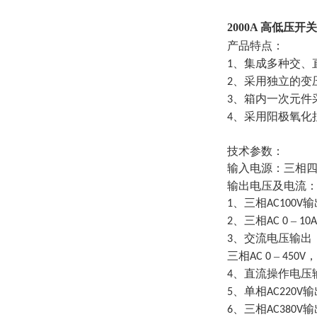
2000A 高低压
产品特点：
、集成多种交、
1
、采用独立的变
2
、
箱内一次元件
3
、采用阳极氧化
4
技术参数：
输入电源：三相
输出电压及电流
、三相
输
1
AC100V
、三相
–
2
AC 0
10A
、交流电压输出
3
三相
–
，
AC 0
450V
、直流操作电压
4
、单相
输
5
AC220V
、三相
输
6
AC380V