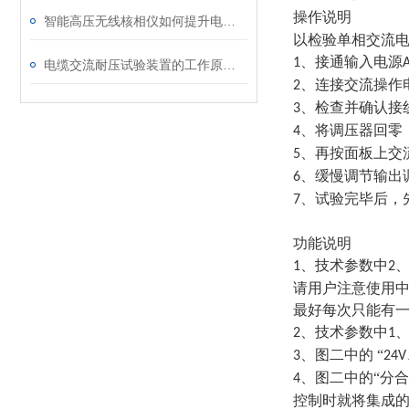
操作说明
智能高压无线核相仪如何提升电力安全性和可靠性
以检验单相交流
、接通输入电源
1
电缆交流耐压试验装置的工作原理：串联谐振与变频技术
、连接交流操作
2
、检查并确认接
3
、将调压器回零，
4
、再按面板上交
5
、缓慢调节输出
6
、试验完毕后，
7
功能说明
、技术参数中
1
2
请用户注意使用
最好每次只能有
、技术参数中
2
1
、图二中的 “
3
24V
、图二中的“分
4
控制时就将集成