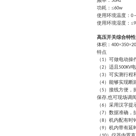
频率：
50Hz
功耗：≤
60w
使用环境温度：
0
使用环境湿度：≤
高压开关综合特性
体积：
×
×
400
350
2
特点
（
）可做电动操
1
（
）适且
电
2
500KV
（
）可实测行程
3
（
）能够实现断
4
（
）接线方便，
5
保存
也可现场调
,
（
）采用汉字提
6
（
）数据准确，
7
（
）机内配有时
8
（
）机内带有延
9
（
）仪器内置直
10