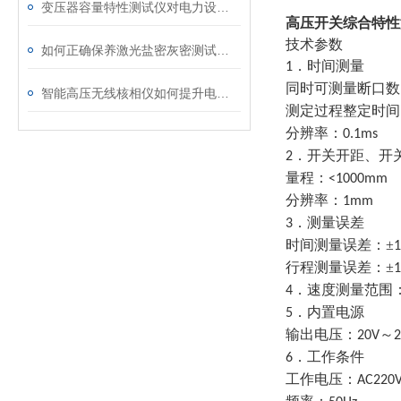
变压器容量特性测试仪对电力设备管理的重要作用
高压开关综合特性
技术参数
如何正确保养激光盐密灰密测试仪的电极？
．时间测量
1
同时可测量断口数
智能高压无线核相仪如何提升电力安全性和可靠性
测定过程整定时间
分辨率：
0.1ms
．开关开距、开
2
量程：
<1000mm
分辨率：
1mm
．测量误差
3
时间测量误差：±
行程测量误差：±
1
．速度测量范围
4
．内置电源
5
输出电压：
～
20V
．工作条件
6
工作电压：
AC220