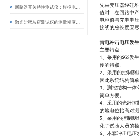
先由变压器经硅
断路器开关特性测试仪：模拟电网特性诊断故障
值时，在回路中
电容值与充电电
激光盐密灰密测试仪的测量精度受哪些环境因素影响？
接线的总长度应
雷电冲击电压发生
主要特点：
、采用的
发
1
SGS
便的特点。
、采用的控制测
2
因此系统结构简
、测控结构一体
3
简单方便。
、采用的光纤控
4
的地电位抬高对
、采用的控制测
5
化了试验人员的
、本套冲击电压
6