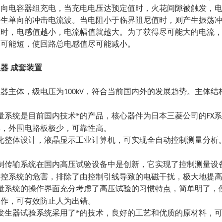
堆向电容器组充电，当充电电压达预定值时，火花间隙被触发，
产生单向的冲击电流波。当电阻小于临界阻尼值时，则产生振荡
压时，电感值越小，电流幅值就越大。为了获得尽可能大的电流
尽可能短，使回路总电感值尽可能减小。
器 成套装置
生器主体，级电压为
，符合当前国内外的发展趋势。主体结
100kV
量系统是目前国内技术*的产品，核心器件为日本三菱公司的
系
FX
单，外围电路板极少，可靠性高。
化整体设计，液晶显示工业计算机，可实现全自动控制测量分析
制传输系统在国内高压试验设备中是创新，它实现了控制测量设
测控系统的危害，排除了由控制引线导致的电磁干扰，极大地提
量系统的操作界面充分考虑了高压试验的习惯特点，简单明了，
操作，可有效防止人为出错。
发生器试验系统采用了*的技术，良好的工艺和优质的原材料，