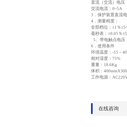
直流（交流）电压：0
交流电流：0~5A
3
．保护装置直流
4
．测量精度
：
全部档位：±1％±
毫秒表：±0.05％±
5
、带电触点电压：3
6
．
使用条件
环境温度：-15－4
相对湿度：75%
重量：18.6Kg
体积：400mmX300
工作电源：AC220
在线咨询