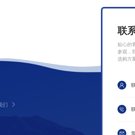
联
贴心的
参观，
选购方
我们
联
常