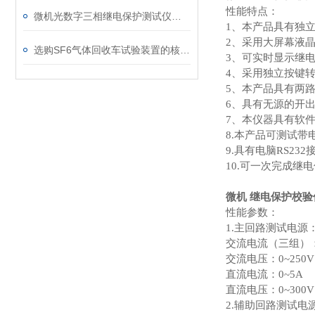
性能特点：
微机光数字三相继电保护测试仪通讯中断、数据异常的处理方法
1
、本产品具有独
2
、采用大屏幕液
选购SF6气体回收车试验装置的核心考量因素分析
3
、可实时显示继
4
、采用独立按键
5
、本产品具有两
6
、具有无源的开
7
、本仪器具有软
8.
本产品可测试带
9.
具有电脑RS232
10.
可一次完成继电
微机 继电保护校验
性能参数：
1.
主回路测试电源
交流电流（三组）：0~2
交流电压：0~250V
直流电流：0~5A
直流电压：0~300V
2.
辅助回路测试电