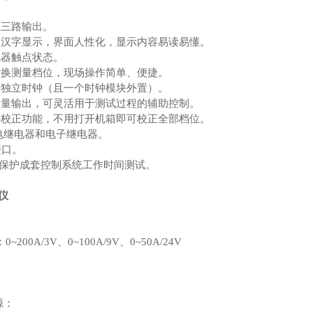
立三路输出。
晶汉字显示，界面人性化，显示内容易读易懂。
电器触点状态。
转换测量档位，现场操作简单、便捷。
路独立时钟（且一个时钟模块外置）。
出量输出，可灵活用于测试过程的辅助控制。
件校正功能，不用打开机箱即可校正全部档位。
电继电器和电子继电器。
接口。
保护成套控制系统工作时间测试。
仪
：
00A/3V、0~100A/9V、0~50A/24V
源：