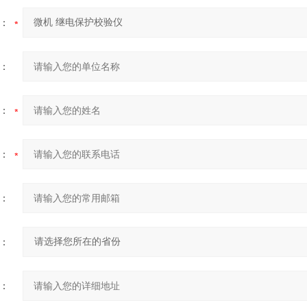
：
：
：
：
：
：
：