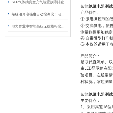
SF6气体抽真空充气装置故障排查：真空度不达标、充气速度慢的常见原因
智能
绝缘电阻测试仪
产品特性
:
绝缘油介电强度自动检测仪：电力设备安全的守护者
① 微电脑控制的
② 交流供电，便
电力作业中智能高压无线核相仪的安全防护措施
测量数据更加稳定
④ 自带微型打印
⑤ 本仪器适用于
产品简介：
是取代直流单、双
由
LED
显示值在阳
验项目。在通常情
种状况，缩短测量
智能
绝缘电阻测试仪
主要特点：
1
、采用高速
16
位