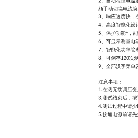
2
、自动程控电流
须手动切换电流换
3
、响应速度快，
4
、高度智能化设
5
、保护功能*，
6
、可显示测量电
7
、智能化功率管
8
、可储存
120
次
9
、全部汉字菜单
注意事项：
1.
在测无载调压变
3.
测试结束后，按
4.
测试过程中请少
5.
接通电源前请先