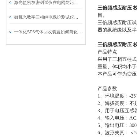
激光盐密灰密测试仪在电网防污闪工作中的实际应用与预警价值
三倍频感应耐压 
目。
微机光数字三相继电保护测试仪通讯中断、数据异常的处理方法
三倍频感应耐压试
器的纵绝缘以及半
一体化SF6气体回收装置如何简化现场作业流程？
三倍频感应耐压 
产品特点
采用了三相五柱式
重量、体积均小于
本产品可作为变压
产品参数
1、环境温度：-25℃
2、海拔高度：不超
3、用于电压互感
4、输入电压：AC38
5、输出电压：300
6、波形失真：＜5