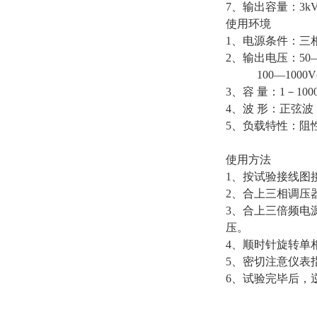
7、输出容量：3kVA
使用环境
1、电源条件：三相38
2、输出电压：50—50
100—1000V(大
3、容 量：1－100
4、波 形：正弦波
5、负载特性：阻
使用方法
1、按试验接线图
2、合上三相调压
3、合上三倍频电
压。
4、顺时针旋转单
5、密切注意仪表
6、试验完毕后，