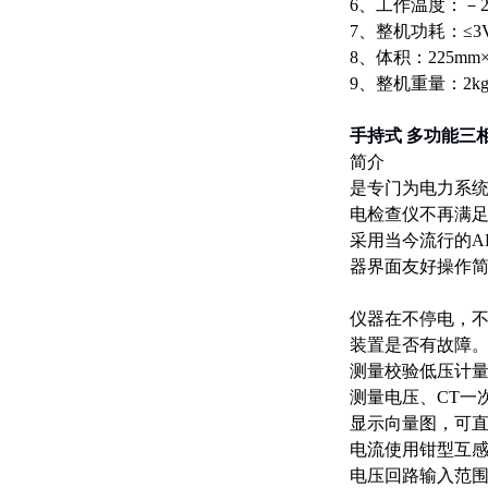
6、工作温度：－2
7、整机功耗：≤3
8、体积：225mm×
9、整机重量：2k
手持式 多功能三
简介
是专门为电力系
电检查仪不再满
采用当今流行的A
器界面友好操作
仪器在不停电，不
装置是否有故障
测量校验低压计量
测量电压、CT一
显示向量图，可
电流使用钳型互
电压回路输入范围