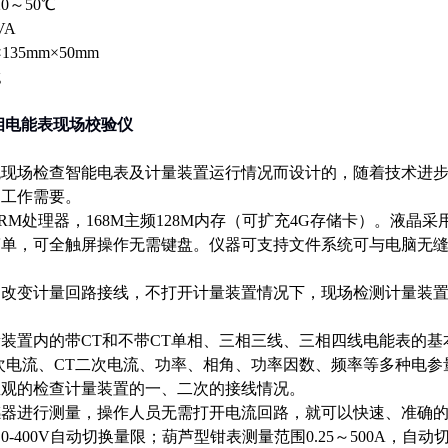
0～50℃
VA
135mm×50mm
g
相电能表现场校验仪
统现场检查智能电表及计量装置运行情况而设计的，随着技术进
足工作需要。
RM处理器，168M主频128M内存（可扩充4G存储卡）。液晶采
简单，可全触屏操作无需键盘。仪器可支持文件系统可与电脑无
改变计量回路接线，不打开计量装置情况下，现场检测计量装置
。
装置内的带CT和不带CT单相、三相三线、三相四线电能表的基
次电流、CT二次电流、功率、相角、功率因数、频率等多种电
直观的检查计量装置的一、二次的接线情况。
感器进行测量，操作人员无需打开电流回路，就可以快速、准确
0-400V自动切换量限；葫芦型钳表测量范围0.25～500A