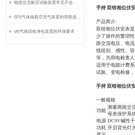
电缆交流耐压试验装置常见不合格原因及处理建议
手持 双钳相位伏
SF6气体抽真空充气装置的管路连接与密封性检测实用技巧
产品简介:
双钳相位伏安表是
sf6气体回收净化装置的环保要求
少了操作的繁琐性
路交流电压、电流
线组别、感性、容
等，为用电检查人
适用于电能计费系
试验、变电检修，
手持 双钳相位伏
一般规格
测量两路交
功能
母差保护系
电源
DC9V碱性
功耗
开启背光灯大
显示