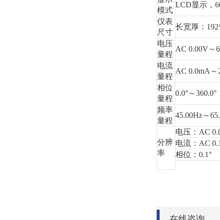
LCD显示，60
模式
仪表
长宽厚：192*
尺寸
电压
AC 0.00V～
量程
电流
AC 0.0mA～2
量程
相位
0.0°～360.0°
量程
频率
45.00Hz～65
量程
电压：AC 0.
分辨
电流：AC 0.
率
相位：0.1°
在线咨询