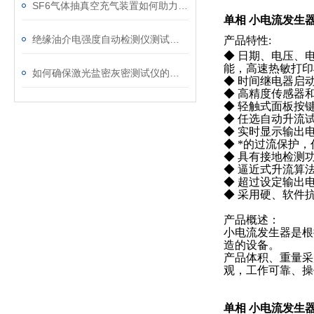
SF6气体抽真空充气装置如何助力变电站紧急抢修
单相 小电流发生器
绝缘油介电强度自动检测仪测试全流程：从取样到报告
产品特性:
◆ 日期、电压、
能，高速热敏打印
如何确保激光盐密灰密测试仪的长效稳定
◆ 时间继电器启动
◆ 高精度传感器和
◆ 轻触式面板按
◆ 任选自动升流
◆ 实时显示输出
◆ *的过流保护
◆ 具有接地检测
◆ 逼近式升流算
◆ 超过设定输出
◆ 采用硬、软件
产品概述：
小电流发生器是根
造的设备。
产品体积、重量采
观，工作可靠、操
单相 小电流发生器