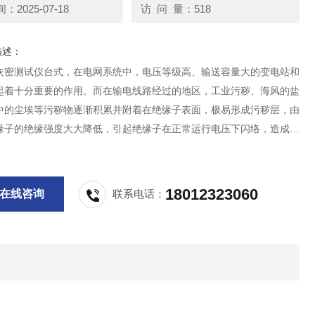
2025-07-18
访 问 量：518
描述：
灰密测试仪台式，在电网系统中，电压等级高、输送容量大的变电站和
起着十分重要的作用。而在输电线路经过的地区，工业污秽、海风的盐
中的尘埃等污秽物逐渐积累并附着在绝缘子表面，极易形成污秽层，由
缘子的绝缘强度大大降低，引起绝缘子在正常运行电压下闪络，造成大
，形成污闪事故。
18012323060
在线咨询
联系电话：