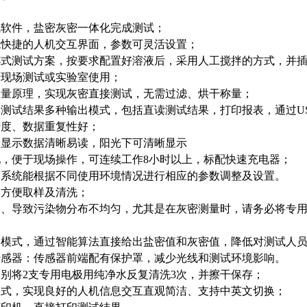
试软件，盐密灰密一体化完成测试；
观快捷的人机交互界面，参数可灵活设置；
杯式测试方案，按要求配置好溶液后，采用人工搅拌的方式，并
于现场测试或实验室使用；
测量原理，实现灰密直接测试，无需过滤、烘干称量；
测试结果多种输出模式，包括直读测试结果，打印报表，通过U
精度、数据重复性好；
，显示数据清晰易读，阳光下可清晰显示
，便于现场操作，可连续工作8小时以上，标配快速充电器；
：系统能根据不同使用环境情况进行相应的参数调整及设置。
，方便取样及清洗；
淀、导致污染物分布不均匀，尤其是在灰密测量时，请务必将专
换模式，通过智能算法直接给出盐密值和灰密值，降低对测试人
传感器：传感器前端配有保护罩，减少光线和测试环境影响。
别将2支专用电极用纯净水反复清洗3次，并擦干保存；
模式，实现良好的人机信息交互直观简洁、支持中英文切换；