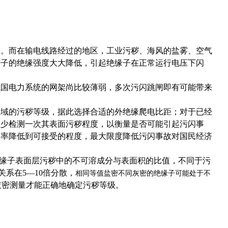
用。而在输电线路经过的地区，工业污秽、海风的盐雾、空气
缘子的绝缘强度大大降低，引起绝缘子在正常运行电压下闪
我国电力系统的网架尚比较薄弱，多次污闪跳闸即有可能带来
区域的污秽等级，据此选择合适的外绝缘爬电比距；对于已经
至少检测一次其表面污秽程度，以衡量是否可能引起污闪事
故率降低到可接受的程度，最大限度降低污闪事故对国民经济
缘子表面层污秽中的不可溶成分与表面积的比值，不同于污
关系在
5—10
倍分散，
相同等值盐密不同灰密的绝缘子可能处于不
灰密测量才能正确地确定污秽等级。