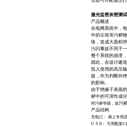
仪器可外配微型
激光盐密灰密测
产品概述
在电网系统中，
中的尘埃等污秽
络，造成大面积
污闪事故不同于
整个系统的崩溃
因此，在设计建
投入使用的高压
故，作为判断外
的影响。
由于绝缘子表面
秽中的可溶性成
污
同污秽等级，故
产品结构
充电口： 插上专用
U S
B： 可用配套