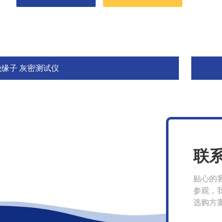
绝缘子 灰密测试仪
联
贴心的
参观，
选购方