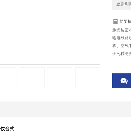
更新时间：
简要
激光盐密
输电线路
雾、空气
于污秽绝
面积停电
试仪
台式