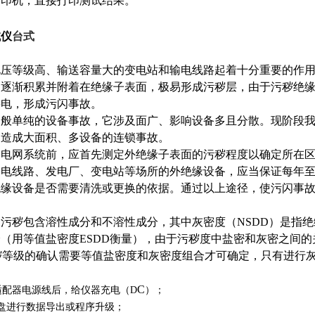
打印机，直接打印测试结果。
试仪
台式
电压等级高、输送容量大的变电站和输电线路起着十分重要的作
物逐渐积累并附着在绝缘子表面，极易形成污秽层，由于污秽绝
停电，形成污闪事故。
一般单纯的设备事故，它涉及面广、影响设备多且分散。现阶段
，造成大面积、多设备的连锁事故。
造电网系统前，应首先测定外绝缘子表面的污秽程度以确定所在
输电线路、发电厂、变电站等场所的外绝缘设备，应当保证每年
绝缘设备是否需要清洗或更换的依据。通过以上途径，使污闪事
的污秽包含溶性成分和不溶性成分，其中灰密度（
NSDD
）是指绝
分（用等值盐密度
ESDD
衡量），由于污秽度中盐密和灰密之间的
秽等级的确认需要等值盐密度和灰密度组合才可确定，只有进行
C
适配器电源线后，给仪器充电（D
）；
U盘进行数据导出或程序升级；