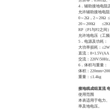
分辨率：
0.001Ω
、
4
．辅助接地电阻
允许辅助接地电阻
0
～
2Ω
，
2
～
20Ω 
20
～
200Ω ≤2K
RP
（
P1
与
P2
之间
允许地电压（工频
5
．电源及功耗：
大功率损耗：
≤2W
直流：
8×1.5V(AA
交流：
220V/50Hz
6
．体积与重量：
体积：
220mm×20
重量：
≤1.4kg
接地线成组直流 
使用范围
本表适用于电力、
率及地电压。