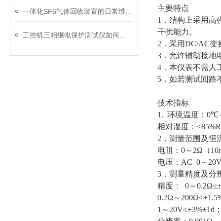
主要特点
一体化SF6气体回收装置的日常维护与故障排查指南
1
．结构上采用高
干扰能力。
工控机三相继电保护测试仪如何提升保护定值校验效率
2
．采用
DC/AC
变
3
．允许辅助接地
4
．本仪表不需人
5
．如若测试回路
技术指标
1.
环境温度：
0℃
相对湿度：
≤85%
2
．测量范围及恒
电阻：
0
～
2Ω
（
10
电压：
AC 0
～
20
3
．测量精度及分
精度：
0
～
0.2Ω≤
0.2Ω
～
200Ω≤±1.5
1
～
20V≤±3%±1d