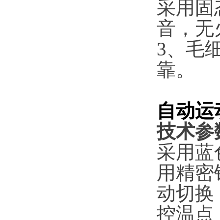
采用固
音，无
3、毛
靠。
自动运
技术参
采用蓝
用精密
动切换
控温点