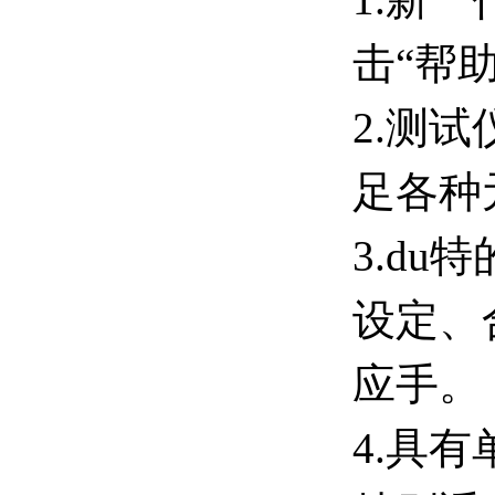
击“帮
2.测
足各种
3.d
设定、
应手。
4.具