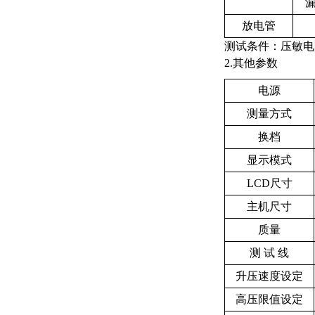
漏
放电管
测试条件：压敏电阻：1
2.其他参数
电
源
测量方式
换
档
显示模式
LCD尺寸
主机尺寸
质
量
测 试 线
升压速度设定
高压限值设定