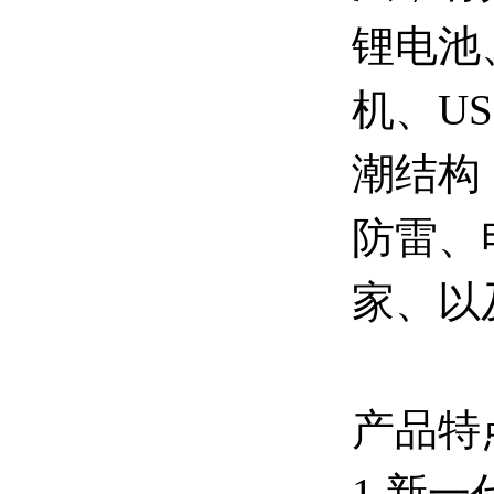
锂电池
机、U
潮结构
防雷、
家、以
产品特
1.新