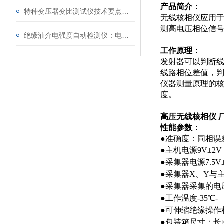
产品简介：
特种变压器变比测试仪技术要点分析文
无线核相仪应用于
测高电压相位信
绝缘油介电强度自动检测仪：电力设备安全的守护者
工作原理：
发射器可以判断线
线路相位差值，
仪器测量原理的核
度。
高压无线核相仪 
性能参数：
●准确度：同相误差≤
●主机电源9V±2V
●采集器电源7.5V±
●采集器X、Y与
●采集器采集的电压等
●工作温度-35℃- 
●可伸缩绝缘操作杆:
●包装箱尺寸：长×宽