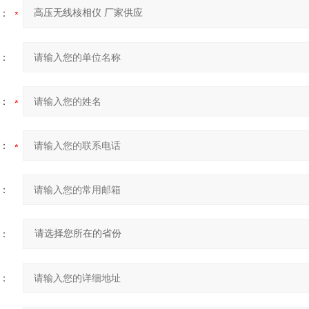
：
：
：
：
：
：
：