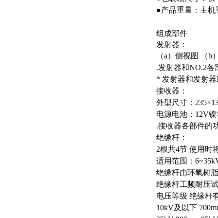
●产品重量：主机重
组成部件
发射器：
（a）侧视图 （b
.发射器和NO.2
* 发射器和发射器N
接收器：
外型尺寸：235×13
电源电池：12V
.接收器各部件的
绝缘杆：
2根共4节 使用
适用范围：6~35k
绝缘杆由环氧树脂
绝缘杆工频耐压
电压等级 绝缘杆
10kV及以下 700m