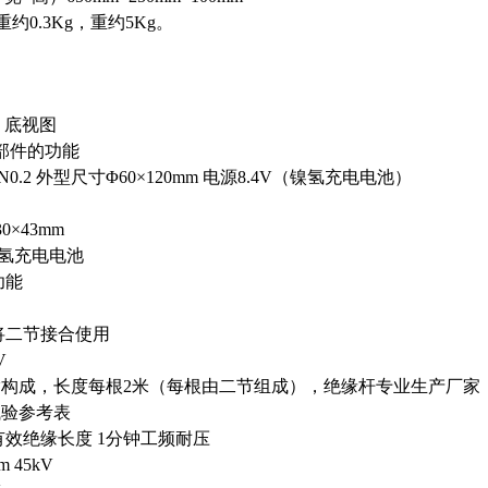
约0.3Kg，重约5Kg。
）底视图
各部件的功能
0.2 外型尺寸Φ60×120mm 电源8.4V（镍氢充电电池）
0×43mm
镍氢充电电池
功能
时将二节接合使用
V
构成，长度每根2米（每根由二节组成），绝缘杆专业生产厂家
试验参考表
有效绝缘长度 1分钟工频耐压
m 45kV