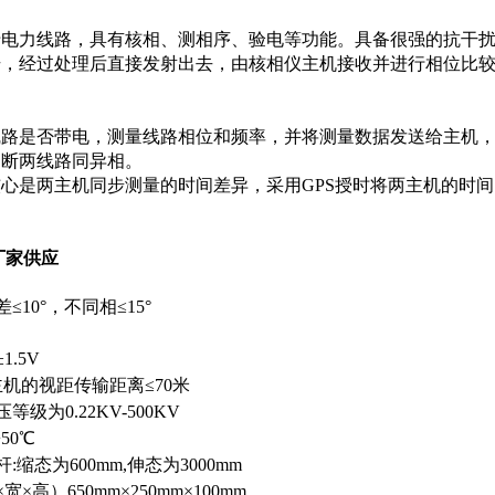
电力线路，具有核相、测相序、验电等功能。具备很强的抗干扰
号，经过处理后直接发射出去，由核相仪主机接收并进行相位比
路是否带电，测量线路相位和频率，并将测量数据发送给主机，
判断两线路同异相。
心是两主机同步测量的时间差异，采用GPS授时将两主机的时间同
厂家供应
10°，不同相≤15°
1.5V
主机的视距传输距离≤70米
级为0.22KV-500KV
+50℃
缩态为600mm,伸态为3000mm
×高）650mm×250mm×100mm