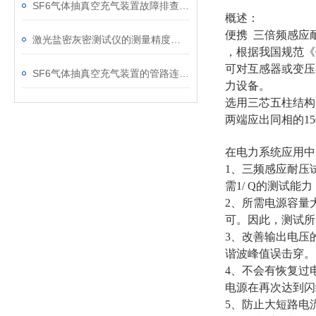
SF6气体抽真空充气装置故障排查：真空度不达标、充气速度慢的常见原因
概述：
便携 三倍频感应
激光盐密灰密测试仪的测量精度受哪些环境因素影响？
，根据我国规范《
可对互感器或变压
SF6气体抽真空充气装置的管路连接与密封性检测实用技巧
力设备。
选用三芯五柱结构
两端应出同相的15
在电力系统应用中
1、三频感应耐压
需1/ Q的测试能
2、所需电源容量
可。因此，测试所
3、改善输出电压
谐波峰值误击穿。
4、不会有恢复过
电源在再次达到闪
5、防止大短路电